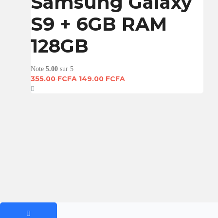
Samsung Galaxy
S9 + 6GB RAM
128GB
Note
5.00
sur 5
Le
Le
355.00
FCFA
149.00
FCFA
prix
prix
initial
actuel
était :
est :
355.00 FCFA.
149.00 FCFA.