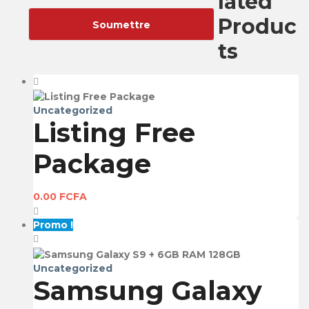
lated
Produc
ts
Uncategorized
Listing Free
Package
0.00
FCFA
Promo !
Uncategorized
Samsung Galaxy