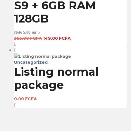
S9 + 6GB RAM
128GB
Note
5.00
sur 5
Le
Le
355.00
FCFA
149.00
FCFA
prix
prix
initial
actuel
était :
est :
355.00 FCFA.
149.00 FCFA.
Uncategorized
Listing normal
package
0.00
FCFA