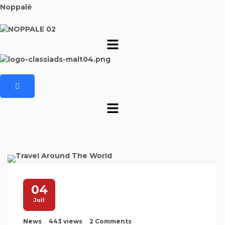
Noppalè
04
Juil
News
443 views
2 Comments