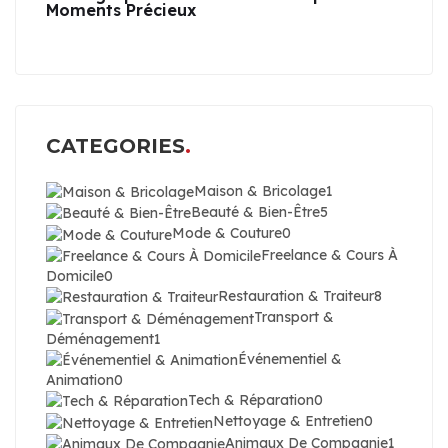
Moments Précieux
CATEGORIES
Maison & Bricolage
1
Beauté & Bien-Être
5
Mode & Couture
0
Freelance & Cours À
Domicile
0
Restauration & Traiteur
8
Transport &
Déménagement
1
Événementiel &
Animation
0
Tech & Réparation
0
Nettoyage & Entretien
0
Animaux De Compagnie
1